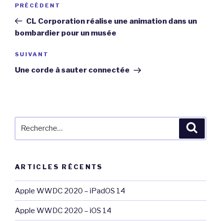
Article
PRÉCÉDENT
de
précédent
CL Corporation réalise une animation dans un
l’article
bombardier pour un musée
Article
SUIVANT
suivant
Une corde à sauter connectée
Recherche
Reche
pour
:
ARTICLES RÉCENTS
Apple WWDC 2020 – iPadOS 14
Apple WWDC 2020 – iOS 14