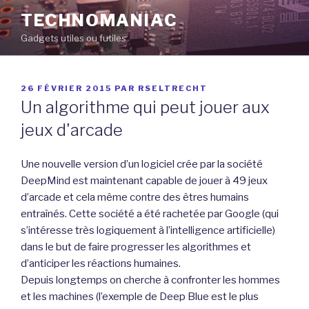
Aller
TECHNOMANIAC
au
Gadgets utiles ou futiles
contenu
principal
PUBLIÉ
26 FÉVRIER 2015
PAR
RSELTRECHT
LE
Un algorithme qui peut jouer aux
jeux d'arcade
Une nouvelle version d’un logiciel crée par la société
DeepMind est maintenant capable de jouer à 49 jeux
d’arcade et cela même contre des êtres humains
entraînés. Cette société a été rachetée par Google (qui
s’intéresse très logiquement à l’intelligence artificielle)
dans le but de faire progresser les algorithmes et
d’anticiper les réactions humaines.
Depuis longtemps on cherche à confronter les hommes
et les machines (l’exemple de Deep Blue est le plus