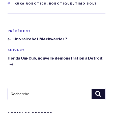
ÉTIQUETTES
KUKA ROBOTICS
,
ROBOTIQUE
,
TIMO BOLT
Navigation
Article
PRÉCÉDENT
de
précédent
Un vrai robot Mechwarrior ?
l’article
Article
SUIVANT
suivant
Honda Uni-Cub, nouvelle démonstration à Detroit
Recherche
Reche
pour
: