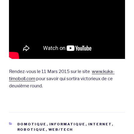
Rendez-vous le 11 Mars 2015 sur le site
www.kuka-
timoboll.com
pour savoir qui sortira victorieux de ce
deuxième round.
CATÉGORIES
DOMOTIQUE
,
INFORMATIQUE
,
INTERNET
,
ROBOTIQUE
,
WEB/TECH