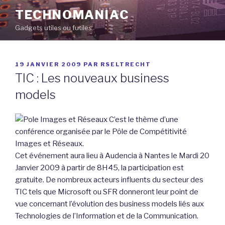
Aller
TECHNOMANIAC
au
Gadgets utiles ou futiles
contenu
principal
PUBLIÉ
19 JANVIER 2009
PAR
RSELTRECHT
LE
TIC : Les nouveaux business
models
C’est le thème d’une
conférence organisée par le Pôle de Compétitivité
Images et Réseaux.
Cet événement aura lieu à Audencia à Nantes le Mardi 20
Janvier 2009 à partir de 8H45, la participation est
gratuite. De nombreux acteurs influents du secteur des
TIC tels que Microsoft ou SFR donneront leur point de
vue concernant l’évolution des business models liés aux
Technologies de l’Information et de la Communication.