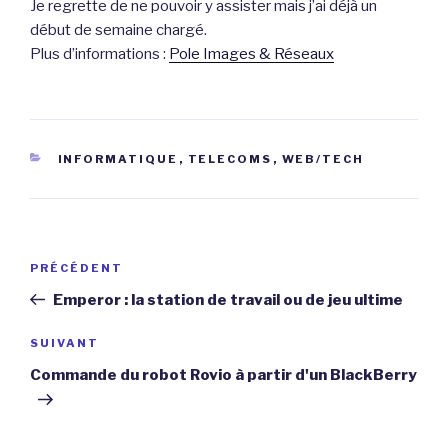
Je regrette de ne pouvoir y assister mais j’ai déjà un
début de semaine chargé.
Plus d’informations :
Pole Images & Réseaux
CATÉGORIES
INFORMATIQUE
,
TELECOMS
,
WEB/TECH
Navigation
Article
PRÉCÉDENT
de
précédent
Emperor : la station de travail ou de jeu ultime
l’article
Article
SUIVANT
suivant
Commande du robot Rovio à partir d'un BlackBerry