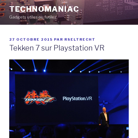
Aller
TECHNOMANIAC
au
Gadgets utiles ou futiles
contenu
principal
PUBLIÉ
27 OCTOBRE 2015
PAR
RSELTRECHT
LE
Tekken 7 sur Playstation VR