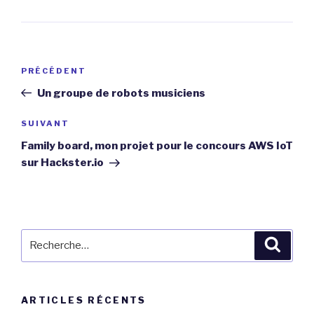
Navigation
Article
PRÉCÉDENT
de
précédent
Un groupe de robots musiciens
l’article
Article
SUIVANT
suivant
Family board, mon projet pour le concours AWS IoT
sur Hackster.io
Recherche
Reche
pour
:
ARTICLES RÉCENTS