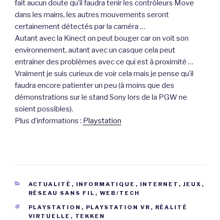
fait aucun doute qu’il faudra tenir les contrôleurs Move
dans les mains, les autres mouvements seront
certainement détectés par la caméra …
Autant avec la Kinect on peut bouger car on voit son
environnement, autant avec un casque cela peut
entraîner des problèmes avec ce qui est à proximité …
Vraiment je suis curieux de voir cela mais je pense qu’il
faudra encore patienter un peu (à moins que des
démonstrations sur le stand Sony lors de la PGW ne
soient possibles).
Plus d’informations :
Playstation
CATÉGORIES
ACTUALITÉ
,
INFORMATIQUE
,
INTERNET
,
JEUX
,
RÉSEAU SANS FIL
,
WEB/TECH
ÉTIQUETTES
PLAYSTATION
,
PLAYSTATION VR
,
RÉALITÉ
VIRTUELLE
,
TEKKEN