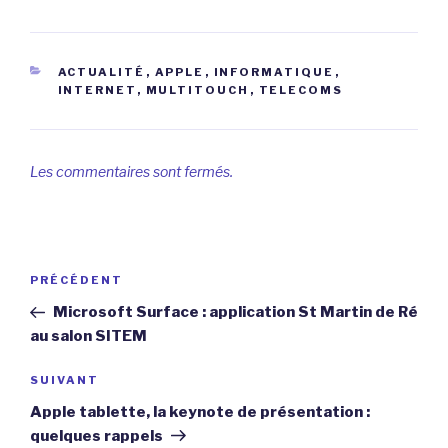
CATÉGORIES
ACTUALITÉ
,
APPLE
,
INFORMATIQUE
,
INTERNET
,
MULTITOUCH
,
TELECOMS
Les commentaires sont fermés.
Navigation
Article
PRÉCÉDENT
de
précédent
Microsoft Surface : application St Martin de Ré
l’article
au salon SITEM
Article
SUIVANT
suivant
Apple tablette, la keynote de présentation :
quelques rappels