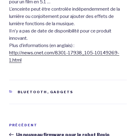
pour un film en 5.1 …
L’enceinte peut être controlée indépendemment de la
lumière ou conjoitement pour ajouter des effets de
lumière fonctions de la musique.
Il n’y a pas de date de disponibilité pour ce produit
innovant.
Plus d’informations (en anglais) :
http://news.cnet.com/8301-17938_105-10149269-
1.html
CATÉGORIES
BLUETOOTH
,
GADGETS
Navigation
Article
PRÉCÉDENT
de
précédent
Un nouveau firmware pour le robot Rovio