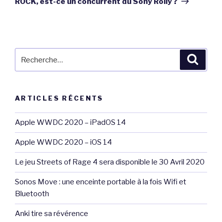
ROCK, est-ce un concurrent du Sony Rolly ?
Recherche
Reche
pour
:
ARTICLES RÉCENTS
Apple WWDC 2020 – iPadOS 14
Apple WWDC 2020 – iOS 14
Le jeu Streets of Rage 4 sera disponible le 30 Avril 2020
Sonos Move : une enceinte portable à la fois Wifi et
Bluetooth
Anki tire sa révérence