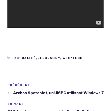
CATÉGORIES
ACTUALITÉ
,
JEUX
,
SONY
,
WEB/TECH
Navigation
Article
PRÉCÉDENT
de
précédent
Archos 9pctablet, un UMPC utilisant Windows 7
l’article
Article
SUIVANT
suivant