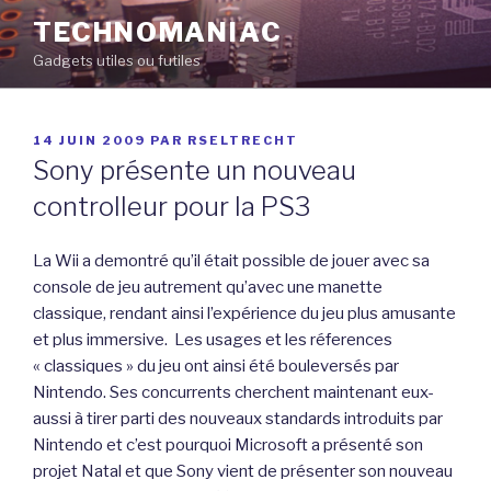
Aller
TECHNOMANIAC
au
Gadgets utiles ou futiles
contenu
principal
PUBLIÉ
14 JUIN 2009
PAR
RSELTRECHT
LE
Sony présente un nouveau
controlleur pour la PS3
La Wii a demontré qu’il était possible de jouer avec sa
console de jeu autrement qu’avec une manette
classique, rendant ainsi l’expérience du jeu plus amusante
et plus immersive. Les usages et les réferences
« classiques » du jeu ont ainsi été bouleversés par
Nintendo. Ses concurrents cherchent maintenant eux-
aussi à tirer parti des nouveaux standards introduits par
Nintendo et c’est pourquoi Microsoft a présenté son
projet Natal et que Sony vient de présenter son nouveau