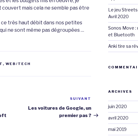
s et les budgets mis en oeuvre, je
it couvert mais cela ne semble pas être
Le jeu Streets
Avril 2020
r ce très haut débit dans nos petites
Sonos Move : u
 qui ne sont même pas dégroupées …
et Bluetooth
Anki tire sa r
T
,
WEB/TECH
COMMENTAI
ARCHIVES
SUIVANT
Article
suivant
juin 2020
e
Les voitures de Google, un
oft
premier pas ?
avril 2020
mai 2019