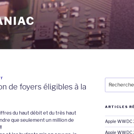
ANIAC
HT
Recherche
n de foyers éligibles à la
pour
:
ARTICLES R
iffres du haut débit et du très haut
rendre que seulement un million de
Apple WWDC 2
!
Apple WWDC 2