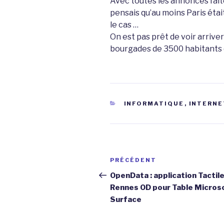
Avec toutes les annonces faite
pensais qu’au moins Paris éta
le cas …
On est pas prêt de voir arrive
bourgades de 3500 habitants
CATÉGORIES
INFORMATIQUE
,
INTERNE
Navigation
Article
PRÉCÉDENT
de
précédent
OpenData : application Tactil
Rennes OD pour Table Micros
l’article
Surface