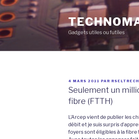
Aller
au
TECHNOM
contenu
principal
Gadgets utiles ou futiles
PUBLIÉ
4 MARS 2011
PAR
RSELTREC
LE
Seulement un millio
fibre (FTTH)
L’Arcep vient de publier les ch
débit et je suis surpris d’app
foyers sont éligibles à la fibre !!