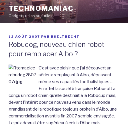
Aller
TECHNOMANIAC
au
Gadgets utiles ou futiles
contenu
principal
PUBLIÉ
12 AOÛT 2007
PAR
RSELTRECHT
LE
Robudog, nouveau chien robot
pour remplacer Aibo ?
C’est avec plaisir que j’ai découvert un
sérieux remplaçant à Aibo, dépassant
même ses capacités footbalistiques …
En effet la société française Robosoft a
conçu un robot chien qu’elle destinait à la Robocup mais,
devant l’intérêt pour ce nouveau venu dans le monde
grandissant de la robotique toujours orphelin d’Aibo, une
commercialisation avant la fin 2007 semble envisagée.
Le prix devrait être supérieur à celui d’Aibo mais