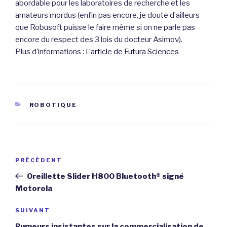
abordable pour les laboratoires de recherche et les
amateurs mordus (enfin pas encore, je doute d’ailleurs
que Robusoft puisse le faire même si on ne parle pas
encore du respect des 3 lois du docteur Asimov).
Plus d’informations :
L’article de Futura Sciences
CATÉGORIES
ROBOTIQUE
Navigation
Article
PRÉCÉDENT
de
précédent
Oreillette Slider H800 Bluetooth® signé
l’article
Motorola
Article
SUIVANT
suivant
Rumeurs insistantes sur la commercialisation de