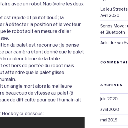
 faire avec un robot Nao (voire les deux
Le jeu Streets
Avril 2020
t est rapide et plutôt doué ; la
ver à détecter la position et le vecteur
Sonos Move : u
e le robot soit en mesure d’aller
et Bluetooth
esse.
Anki tire sa r
tion du palet est reconnue ; je pense
nce par caméra étant donné que le palet
 la couleur bleue de la table.
COMMENTAI
let est hors de portée du robot mais
aut attendre que le palet glisse
humain.
ARCHIVES
it un angle mort alors la meilleure
re beaucoup de vitesse au palet (à
juin 2020
veaux de difficulté pour que l’humain ait
avril 2020
r Hockey ci-dessous :
mai 2019