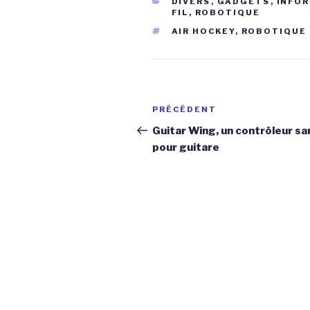
CATÉGORIES
DIVERS
,
GADGETS
,
INFO
FIL
,
ROBOTIQUE
ÉTIQUETTES
AIR HOCKEY
,
ROBOTIQUE
Navigation
Article
PRÉCÉDENT
de
précédent
Guitar Wing, un contrôleur san
pour guitare
l’article