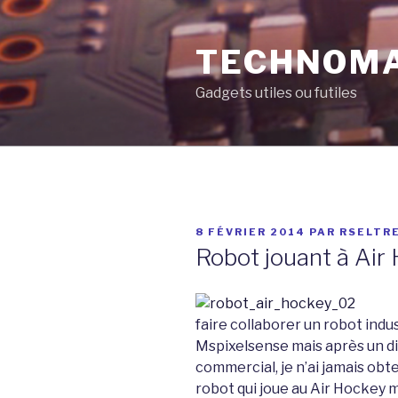
Aller
au
TECHNOM
contenu
principal
Gadgets utiles ou futiles
PUBLIÉ
8 FÉVRIER 2014
PAR
RSELTR
LE
Robot jouant à Air
faire collaborer un robot indu
Mspixelsense mais après un d
commercial, je n’ai jamais obt
robot qui joue au Air Hockey m’