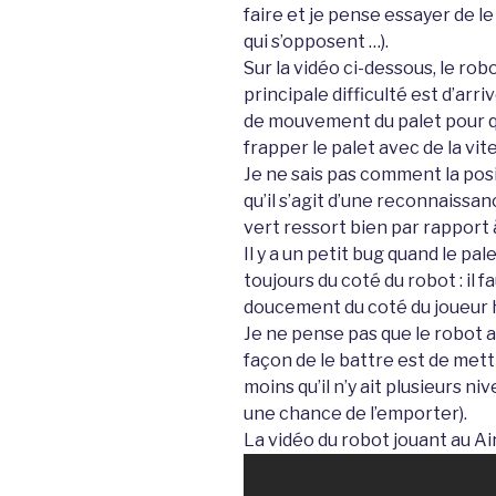
faire et je pense essayer de le
qui s’opposent …).
Sur la vidéo ci-dessous, le robo
principale difficulté est d’arri
de mouvement du palet pour qu
frapper le palet avec de la vit
Je ne sais pas comment la posi
qu’il s’agit d’une reconnaissa
vert ressort bien par rapport à
Il y a un petit bug quand le pa
toujours du coté du robot : il f
doucement du coté du joueur 
Je ne pense pas que le robot a
façon de le battre est de mett
moins qu’il n’y ait plusieurs ni
une chance de l’emporter).
La vidéo du robot jouant au Ai