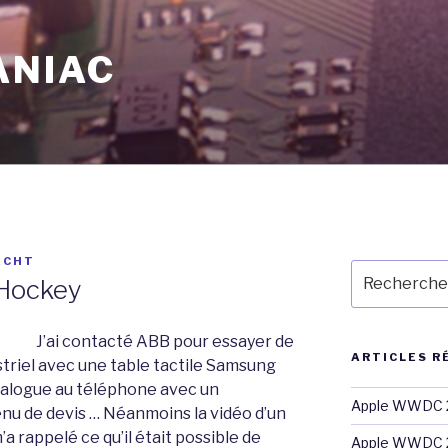
ANIAC
ECHT
Recherche
 Hockey
pour
:
J’ai contacté ABB pour essayer de
ARTICLES R
striel avec une table tactile Samsung
ialogue au téléphone avec un
Apple WWDC 2
enu de devis … Néanmoins la vidéo d’un
a rappelé ce qu’il était possible de
Apple WWDC 2