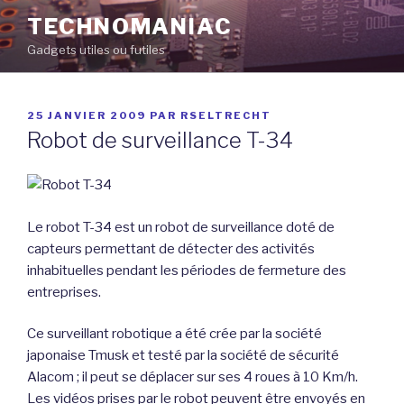
Aller
TECHNOMANIAC
au
Gadgets utiles ou futiles
contenu
principal
PUBLIÉ
25 JANVIER 2009
PAR
RSELTRECHT
LE
Robot de surveillance T-34
Le robot T-34 est un robot de surveillance doté de
capteurs permettant de détecter des activités
inhabituelles pendant les périodes de fermeture des
entreprises.
Ce surveillant robotique a été crée par la société
japonaise Tmusk et testé par la société de sécurité
Alacom ; il peut se déplacer sur ses 4 roues à 10 Km/h.
Les vidéos prises par le robot peuvent être envoyés en