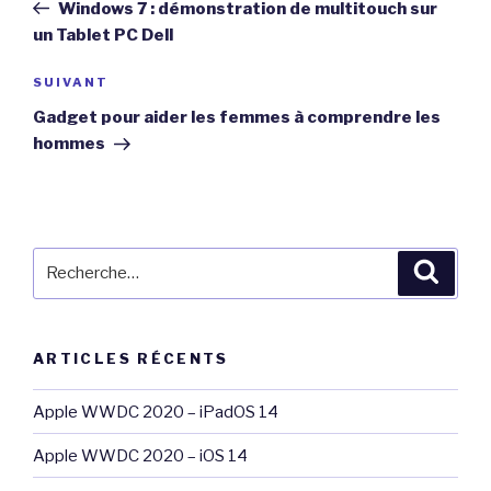
précédent
Windows 7 : démonstration de multitouch sur
l’article
un Tablet PC Dell
Article
SUIVANT
suivant
Gadget pour aider les femmes à comprendre les
hommes
Recherche
Reche
pour
:
ARTICLES RÉCENTS
Apple WWDC 2020 – iPadOS 14
Apple WWDC 2020 – iOS 14