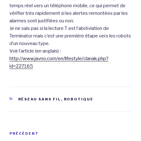
temps réel vers un téléphone mobile, ce qui permet de
vérifier très rapidement si les alertes remontées par les
alarmes sont justifiées ou non.
Je ne sais pas si la lecture T est l’abréviation de
Terminator mais c’est une première étape vers les robots
d’un nouveau type.
Voir l’article (en anglais) :
http://www.javno.com/en/lifestyle/clanak.php?
id=227165
CATÉGORIES
RÉSEAU SANS FIL
,
ROBOTIQUE
Navigation
Article
PRÉCÉDENT
de