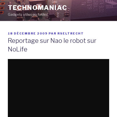
Aller
TECHNOMANIAC
au
Gadgets utiles ou futiles
contenu
principal
PUBLIÉ
18 DÉCEMBRE 2009
PAR
RSELTRECHT
LE
Reportage sur Nao le robot sur
NoLife