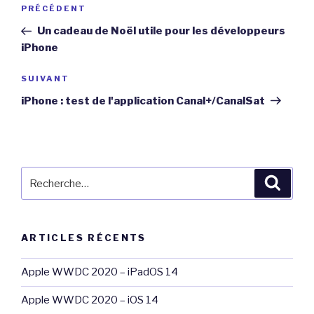
Navigation
Article
PRÉCÉDENT
de
précédent
Un cadeau de Noël utile pour les développeurs
l’article
iPhone
Article
SUIVANT
suivant
iPhone : test de l'application Canal+/CanalSat
Recherche
Reche
pour
:
ARTICLES RÉCENTS
Apple WWDC 2020 – iPadOS 14
Apple WWDC 2020 – iOS 14