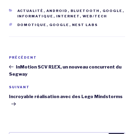
CATÉGORIES
ACTUALITÉ
,
ANDROID
,
BLUETOOTH
,
GOOGLE
,
INFORMATIQUE
,
INTERNET
,
WEB/TECH
ÉTIQUETTES
DOMOTIQUE
,
GOOGLE
,
NEST LABS
Navigation
Article
PRÉCÉDENT
de
précédent
InMotion SCV R1EX, un nouveau concurrent du
l’article
Segway
Article
SUIVANT
suivant
Incroyable réalisation avec des Lego Mindstorms