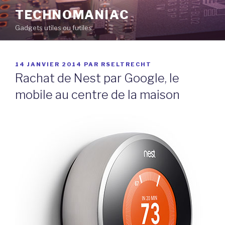
Aller
TECHNOMANIAC
au
Gadgets utiles ou futiles
contenu
principal
PUBLIÉ
14 JANVIER 2014
PAR
RSELTRECHT
LE
Rachat de Nest par Google, le
mobile au centre de la maison