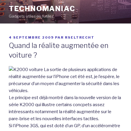
Aller
TECHNOMANIAC
au
Gadgets utiles ou futiles
contenu
principal
PUBLIÉ
4 SEPTEMBRE 2009
PAR
RSELTRECHT
LE
Quand la réalite augmentée en
voiture ?
La sortie de plusieurs applications de
réalité augmentée sur l’iPhone cet été est, je l’espère, le
précurseur d’un moyen d’augmenter la sécurité dans les
véhicules.
Le principe est déjà montré dans la nouvelle version de la
série K2000 qui illustre certains concpets assez
intéressants notamment la réalité augmentée sur le
pare-brise et les nouvelles interfaces tactiles.
Si l’iPhone 3GS, qui est doté d’un GP, d’un accéléromètre