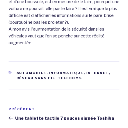
et d’une boussole, est en mesure de le faire, pourquoi une
voiture ne pourrait-elle pas le faire ? Il est vrai que le plus
difficile est d’afficher les informations sur le pare-brise
(pourquoi ne pas les projeter ?).
A mon avis, l’augmentation de la sécurité dans les
véhicules vaut que l’on se penche sur cette réalité
augmentée.
CATÉGORIES
AUTOMOBILE
,
INFORMATIQUE
,
INTERNET
,
RÉSEAU SANS FIL
,
TELECOMS
Navigation
Article
PRÉCÉDENT
de
précédent
Une tablette tactile 7 pouces signée Toshiba
l’article