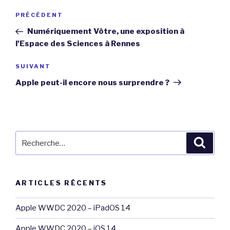
Navigation
Article
PRÉCÉDENT
de
précédent
Numériquement Vôtre, une exposition à
l’article
l'Espace des Sciences à Rennes
Article
SUIVANT
suivant
Apple peut-il encore nous surprendre ?
Recherche
Reche
pour
:
ARTICLES RÉCENTS
Apple WWDC 2020 – iPadOS 14
Apple WWDC 2020 – iOS 14