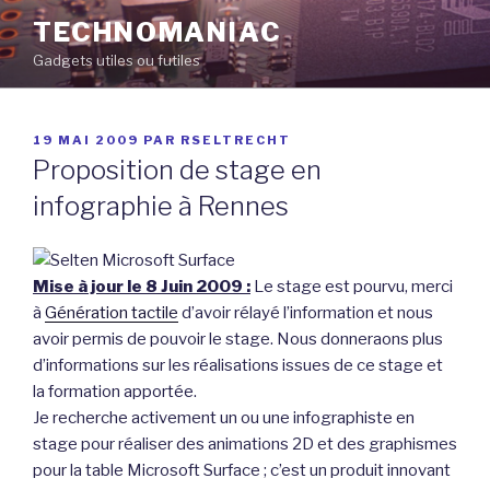
Aller
TECHNOMANIAC
au
Gadgets utiles ou futiles
contenu
principal
PUBLIÉ
19 MAI 2009
PAR
RSELTRECHT
LE
Proposition de stage en
infographie à Rennes
Mise à jour le 8 Juin 2009 :
Le stage est pourvu, merci
à
Génération tactile
d’avoir rélayé l’information et nous
avoir permis de pouvoir le stage. Nous donneraons plus
d’informations sur les réalisations issues de ce stage et
la formation apportée.
Je recherche activement un ou une infographiste en
stage pour réaliser des animations 2D et des graphismes
pour la table Microsoft Surface ; c’est un produit innovant