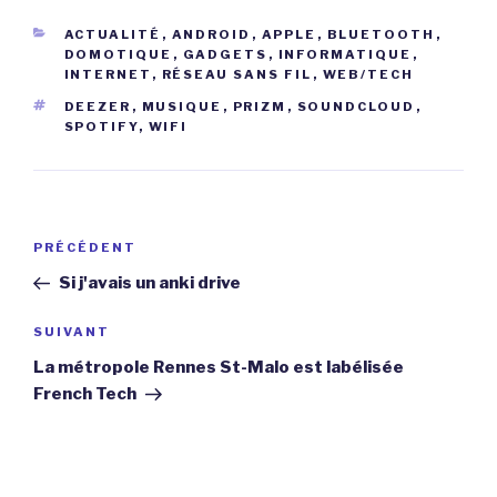
CATÉGORIES
ACTUALITÉ
,
ANDROID
,
APPLE
,
BLUETOOTH
,
DOMOTIQUE
,
GADGETS
,
INFORMATIQUE
,
INTERNET
,
RÉSEAU SANS FIL
,
WEB/TECH
ÉTIQUETTES
DEEZER
,
MUSIQUE
,
PRIZM
,
SOUNDCLOUD
,
SPOTIFY
,
WIFI
Navigation
Article
PRÉCÉDENT
de
précédent
Si j'avais un anki drive
l’article
Article
SUIVANT
suivant
La métropole Rennes St-Malo est labélisée
French Tech