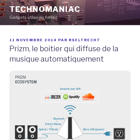
Aller
TECHNOMANIAC
au
Gadgets utiles ou futiles
contenu
principal
PUBLIÉ
11 NOVEMBRE 2014
PAR
RSELTRECHT
LE
Prizm, le boitier qui diffuse de la
musique automatiquement