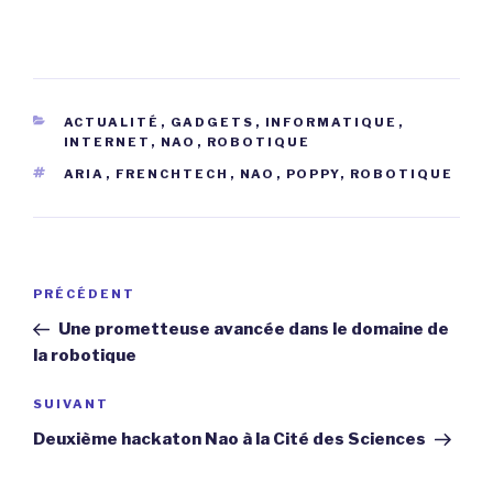
CATÉGORIES
ACTUALITÉ
,
GADGETS
,
INFORMATIQUE
,
INTERNET
,
NAO
,
ROBOTIQUE
ÉTIQUETTES
ARIA
,
FRENCHTECH
,
NAO
,
POPPY
,
ROBOTIQUE
Navigation
Article
PRÉCÉDENT
de
précédent
Une prometteuse avancée dans le domaine de
l’article
la robotique
Article
SUIVANT
suivant
Deuxième hackaton Nao à la Cité des Sciences