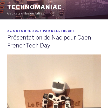
Aller
TECHNOMANIAC
au
Gadgets utiles ou futiles
contenu
principal
PUBLIÉ
26 OCTOBRE 2014
PAR
RSELTRECHT
LE
Présentation de Nao pour Caen
FrenchTech Day