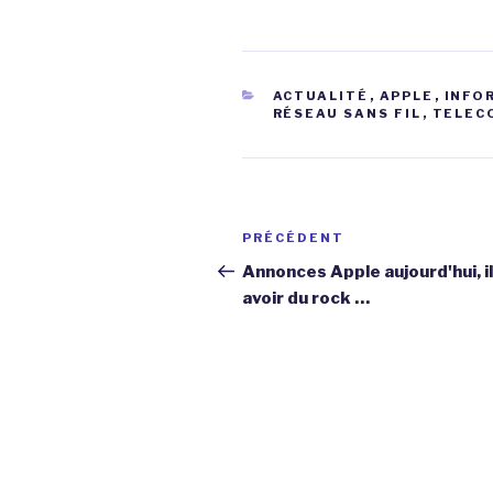
CATÉGORIES
ACTUALITÉ
,
APPLE
,
INFO
RÉSEAU SANS FIL
,
TELEC
Navigation
Article
PRÉCÉDENT
de
précédent
Annonces Apple aujourd'hui, il
avoir du rock …
l’article