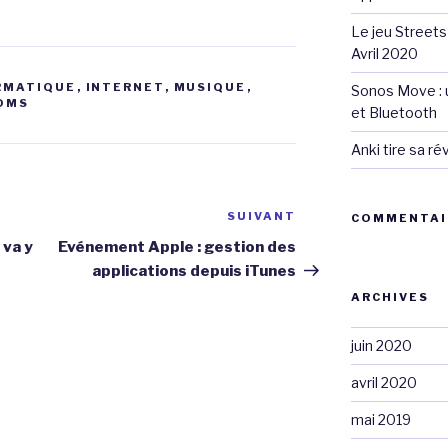
Le jeu Streets
Avril 2020
RMATIQUE
,
INTERNET
,
MUSIQUE
,
Sonos Move : u
OMS
et Bluetooth
Anki tire sa r
SUIVANT
Article
COMMENTAI
suivant
 va y
Evénement Apple : gestion des
applications depuis iTunes
ARCHIVES
juin 2020
avril 2020
mai 2019