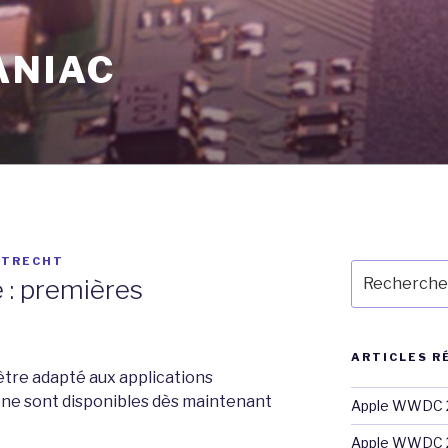
ANIAC
LTRECHT
Recherche
 : premières
pour
:
ARTICLES R
 être adapté aux applications
one sont disponibles dès maintenant
Apple WWDC 2
Apple WWDC 2