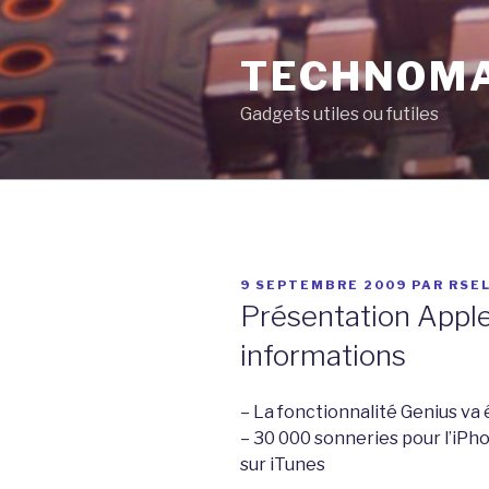
Aller
au
TECHNOM
contenu
principal
Gadgets utiles ou futiles
PUBLIÉ
9 SEPTEMBRE 2009
PAR
RSE
LE
Présentation Apple
informations
– La fonctionnalité Genius va
– 30 000 sonneries pour l’iPh
sur iTunes