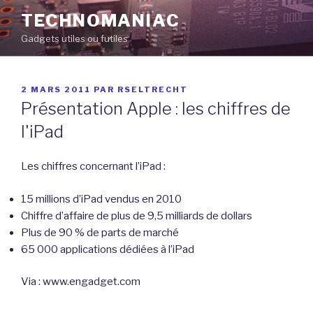
Aller
TECHNOMANIAC
au
Gadgets utiles ou futiles
contenu
principal
PUBLIÉ
2 MARS 2011
PAR
RSELTRECHT
LE
Présentation Apple : les chiffres de
l'iPad
Les chiffres concernant l’iPad :
15 millions d’iPad vendus en 2010
Chiffre d’affaire de plus de 9,5 milliards de dollars
Plus de 90 % de parts de marché
65 000 applications dédiées à l’iPad
Via : www.engadget.com