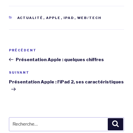
CATÉGORIES
ACTUALITÉ
,
APPLE
,
IPAD
,
WEB/TECH
Navigation
Article
PRÉCÉDENT
de
précédent
Présentation Apple : quelques chiffres
l’article
Article
SUIVANT
suivant
Présentation Apple : l'iPad 2, ses caractéristiques
Recherche
Reche
pour