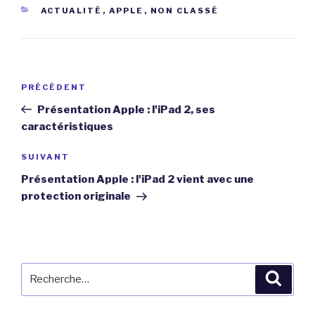
CATÉGORIES
ACTUALITÉ
,
APPLE
,
NON CLASSÉ
Navigation
Article
PRÉCÉDENT
de
précédent
Présentation Apple : l'iPad 2, ses
l’article
caractéristiques
Article
SUIVANT
suivant
Présentation Apple : l'iPad 2 vient avec une
protection originale
Recherche
Reche
pour
: