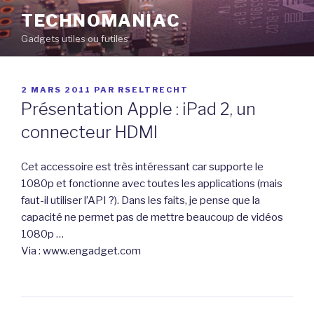
Aller
TECHNOMANIAC
au
Gadgets utiles ou futiles
contenu
principal
PUBLIÉ
2 MARS 2011
PAR
RSELTRECHT
LE
Présentation Apple : iPad 2, un
connecteur HDMI
Cet accessoire est très intéressant car supporte le
1080p et fonctionne avec toutes les applications (mais
faut-il utiliser l’API ?). Dans les faits, je pense que la
capacité ne permet pas de mettre beaucoup de vidéos
1080p …
Via : www.engadget.com