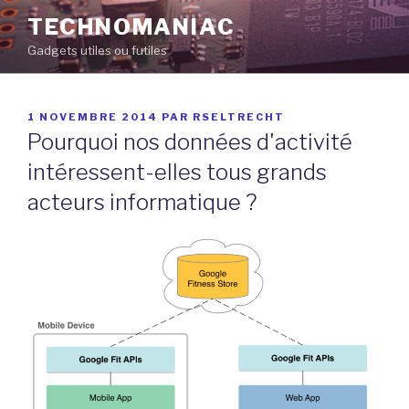
Aller
TECHNOMANIAC
au
Gadgets utiles ou futiles
contenu
principal
PUBLIÉ
1 NOVEMBRE 2014
PAR
RSELTRECHT
LE
Pourquoi nos données d'activité
intéressent-elles tous grands
acteurs informatique ?