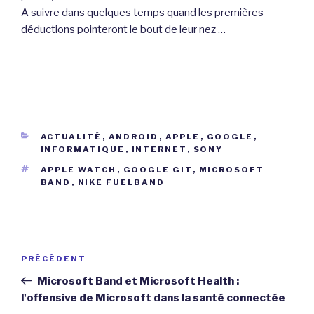
A suivre dans quelques temps quand les premières
déductions pointeront le bout de leur nez …
CATÉGORIES
ACTUALITÉ
,
ANDROID
,
APPLE
,
GOOGLE
,
INFORMATIQUE
,
INTERNET
,
SONY
ÉTIQUETTES
APPLE WATCH
,
GOOGLE GIT
,
MICROSOFT
BAND
,
NIKE FUELBAND
Navigation
Article
PRÉCÉDENT
de
précédent
Microsoft Band et Microsoft Health :
l’article
l'offensive de Microsoft dans la santé connectée