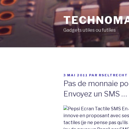
Aller
au
TECHNOM
contenu
principal
Gadgets utiles ou futiles
PUBLIÉ
3 MAI 2011
PAR
RSELTRECHT
LE
Pas de monnaie pour
Envoyez un SMS …
En 
innove en proposant avec ses
tactiles (je ne pense pas qu’ils 