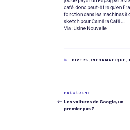
(ou de payer un Pepsi) par SMS …
café, donc peut-être qu’en Fra
fonction dans les machines à ca
sketch pour Caméra Café …
Via :
Usine Nouvelle
CATÉGORIES
DIVERS
,
INFORMATIQUE
,
Navigation
Article
PRÉCÉDENT
de
précédent
Les voitures de Google, un
premier pas ?
l’article