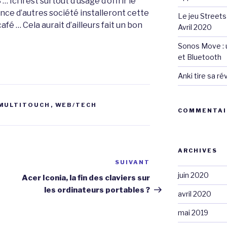
 Ici il est surtout d’usage d’offrir le
nce d’autres société installeront cette
Le jeu Streets
fé … Cela aurait d’ailleurs fait un bon
Avril 2020
Sonos Move : u
et Bluetooth
Anki tire sa r
MULTITOUCH
,
WEB/TECH
COMMENTAI
ARCHIVES
SUIVANT
Article
suivant
juin 2020
Acer Iconia, la fin des claviers sur
les ordinateurs portables ?
avril 2020
mai 2019