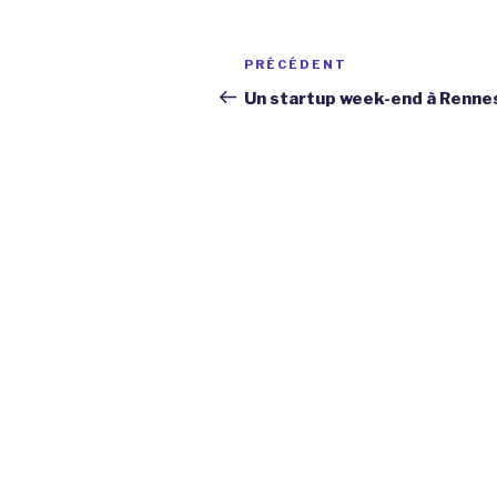
Navigation
Article
PRÉCÉDENT
de
précédent
Un startup week-end à Renne
l’article