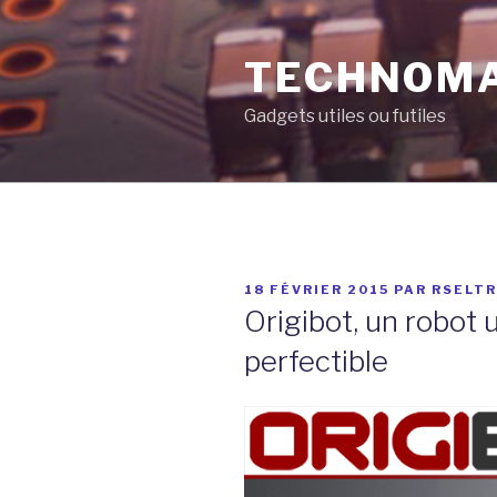
Aller
au
TECHNOM
contenu
principal
Gadgets utiles ou futiles
PUBLIÉ
18 FÉVRIER 2015
PAR
RSELT
LE
Origibot, un robot 
perfectible