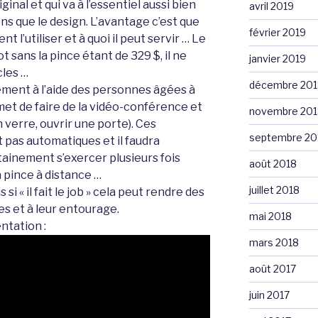
inal et qui va à l’essentiel aussi bien
avril 2019
ns que le design. L’avantage c’est que
février 2019
 l’utiliser et à quoi il peut servir … Le
sans la pince étant de 329 $, il ne
janvier 2019
cles …
décembre 201
ement à l’aide des personnes âgées à
rmet de faire de la vidéo-conférence et
novembre 201
 verre, ouvrir une porte). Ces
septembre 20
 pas automatiques et il faudra
ertainement s’exercer plusieurs fois
août 2018
a pince à distance …
juillet 2018
is si « il fait le job » cela peut rendre des
s et à leur entourage.
mai 2018
ntation :
mars 2018
août 2017
juin 2017