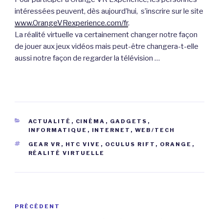
intéressées peuvent, dès aujourd’hui, s’inscrire sur le site
www.OrangeVRexperience.com/fr
.
La réalité virtuelle va certainement changer notre façon
de jouer aux jeux vidéos mais peut-être changera-t-elle
aussi notre façon de regarder la télévision …
CATÉGORIES
ACTUALITÉ
,
CINÉMA
,
GADGETS
,
INFORMATIQUE
,
INTERNET
,
WEB/TECH
ÉTIQUETTES
GEAR VR
,
HTC VIVE
,
OCULUS RIFT
,
ORANGE
,
RÉALITÉ VIRTUELLE
Navigation
Article
PRÉCÉDENT
de
précédent