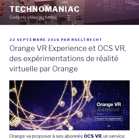
Aller
TECHNOMANIAC
au
Gadgets utiles ou futiles
contenu
principal
PUBLIÉ
22 SEPTEMBRE 2016
PAR
RSELTRECHT
LE
Orange VR Experience et OCS VR,
des expérimentations de réalité
virtuelle par Orange
Orange va proposer à ses abonnés
OCS VR
, un service