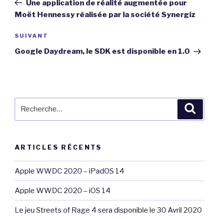
Une application de réalité augmentée pour
l’article
Moët Hennessy réalisée par la société Synergiz
Article
SUIVANT
suivant
Google Daydream, le SDK est disponible en 1.0
Recherche
Reche
pour
:
ARTICLES RÉCENTS
Apple WWDC 2020 – iPadOS 14
Apple WWDC 2020 – iOS 14
Le jeu Streets of Rage 4 sera disponible le 30 Avril 2020