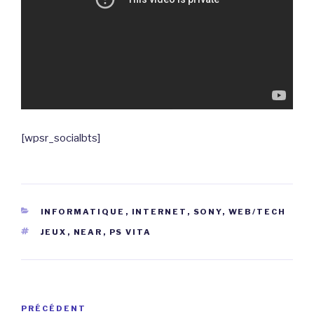
[wpsr_socialbts]
CATÉGORIES
INFORMATIQUE
,
INTERNET
,
SONY
,
WEB/TECH
ÉTIQUETTES
JEUX
,
NEAR
,
PS VITA
Navigation
Article
PRÉCÉDENT