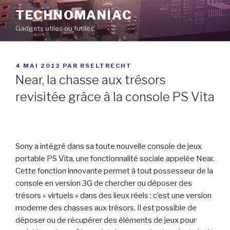
Aller
TECHNOMANIAC
au
Gadgets utiles ou futiles
contenu
principal
PUBLIÉ
4 MAI 2012
PAR
RSELTRECHT
LE
Near, la chasse aux trésors
revisitée grâce à la console PS Vita
Sony a intégré dans sa toute nouvelle console de jeux
portable PS Vita, une fonctionnalité sociale appelée Near.
Cette fonction innovante permet à tout possesseur de la
console en version 3G de chercher ou déposer des
trésors « virtuels » dans des lieux réels ; c’est une version
moderne des chasses aux trésors. Il est possible de
déposer ou de récupérer des éléments de jeux pour