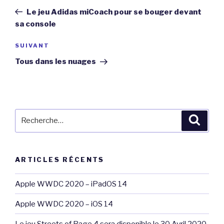
de
précédent
Le jeu Adidas miCoach pour se bouger devant
l’article
sa console
Article
SUIVANT
suivant
Tous dans les nuages
Recherche
Reche
pour
:
ARTICLES RÉCENTS
Apple WWDC 2020 – iPadOS 14
Apple WWDC 2020 – iOS 14
Le jeu Streets of Rage 4 sera disponible le 30 Avril 2020