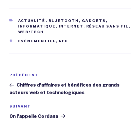
CATÉGORIES
ACTUALITÉ
,
BLUETOOTH
,
GADGETS
,
INFORMATIQUE
,
INTERNET
,
RÉSEAU SANS FIL
,
WEB/TECH
ÉTIQUETTES
EVÉNEMENTIEL
,
NFC
Navigation
Article
PRÉCÉDENT
de
précédent
Chiffres d'affaires et bénéfices des grands
l’article
acteurs web et technologiques
Article
SUIVANT
suivant
On l'appelle Cordana