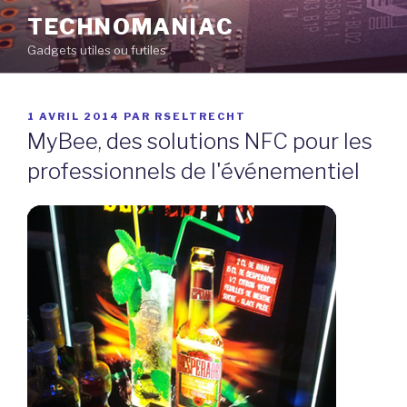
Aller
TECHNOMANIAC
au
Gadgets utiles ou futiles
contenu
principal
PUBLIÉ
1 AVRIL 2014
PAR
RSELTRECHT
LE
MyBee, des solutions NFC pour les
professionnels de l'événementiel