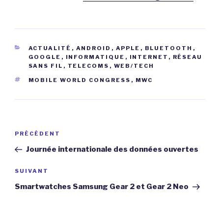
CATÉGORIES
ACTUALITÉ
,
ANDROID
,
APPLE
,
BLUETOOTH
,
GOOGLE
,
INFORMATIQUE
,
INTERNET
,
RÉSEAU
SANS FIL
,
TELECOMS
,
WEB/TECH
ÉTIQUETTES
MOBILE WORLD CONGRESS
,
MWC
Navigation
Article
PRÉCÉDENT
de
précédent
Journée internationale des données ouvertes
l’article
Article
SUIVANT
suivant
Smartwatches Samsung Gear 2 et Gear 2 Neo