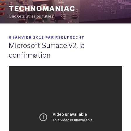
Aller
TECHNOMANIAC
au
Gadgets utiles ou futiles
contenu
principal
PUBLIÉ
6 JANVIER 2011
PAR
RSELTRECHT
LE
Microsoft Surface v2, la
confirmation