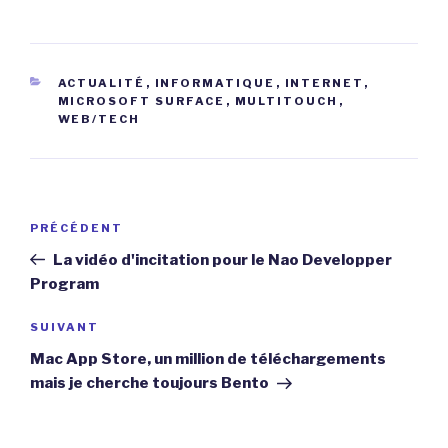
CATÉGORIES
ACTUALITÉ
,
INFORMATIQUE
,
INTERNET
,
MICROSOFT SURFACE
,
MULTITOUCH
,
WEB/TECH
Navigation
Article
PRÉCÉDENT
de
précédent
La vidéo d'incitation pour le Nao Developper
l’article
Program
Article
SUIVANT
suivant
Mac App Store, un million de téléchargements
mais je cherche toujours Bento