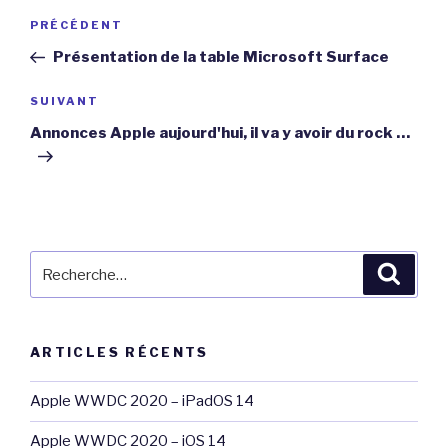
Navigation
Article
PRÉCÉDENT
de
précédent
Présentation de la table Microsoft Surface
l’article
Article
SUIVANT
suivant
Annonces Apple aujourd'hui, il va y avoir du rock …
Recherche
Reche
pour
:
ARTICLES RÉCENTS
Apple WWDC 2020 – iPadOS 14
Apple WWDC 2020 – iOS 14