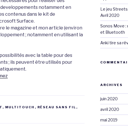
s nécessaires pour réaliser des
de developpements notamment en
Le jeu Streets
es contenus dans le kit de
Avril 2020
crosoft Surface.
Sonos Move : u
lire le magazine et mon article (environ
et Bluetooth
loppement ; notamment en utilisant la
Anki tire sa r
ossibilités avec la table pour des
ts ; ils peuvent être utilisés pour
COMMENTAI
matiquement.
mez
ARCHIVES
juin 2020
T
,
MULTITOUCH
,
RÉSEAU SANS FIL
,
avril 2020
mai 2019