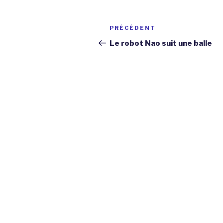
Navigation
Article
PRÉCÉDENT
de
précédent
Le robot Nao suit une balle
l’article