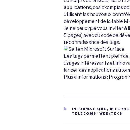
concepts de la table, les outil
applications, des exemples 
utilisant les nouveaux contrôl
développement de la table Mi
Je ne peux que vous inviter à 
5 pages) avec du code de déve
reconnaissance des tags.
Les tags permettent plein de p
usages intéressants et innovan
lancer des applications auto
Plus d’informations :
Program
CATÉGORIES
INFORMATIQUE
,
INTERNE
TELECOMS
,
WEB/TECH