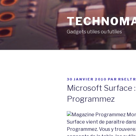
Aller
au
TECHNOM
contenu
principal
Gadgets utiles ou futiles
PUBLIÉ
30 JANVIER 2010
PAR
RSELT
LE
Microsoft Surface :
Programmez
Mon 
Surface vient de paraître da
Programmez. Vous y trouverez 