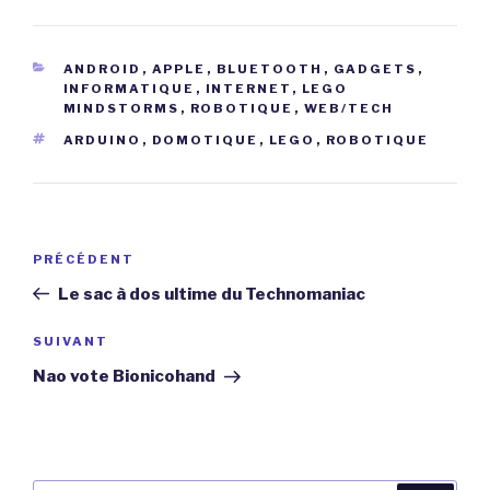
CATÉGORIES
ANDROID
,
APPLE
,
BLUETOOTH
,
GADGETS
,
INFORMATIQUE
,
INTERNET
,
LEGO
MINDSTORMS
,
ROBOTIQUE
,
WEB/TECH
ÉTIQUETTES
ARDUINO
,
DOMOTIQUE
,
LEGO
,
ROBOTIQUE
Navigation
Article
PRÉCÉDENT
de
précédent
Le sac à dos ultime du Technomaniac
l’article
Article
SUIVANT
suivant
Nao vote Bionicohand