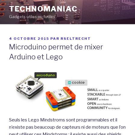
Aller
TECHNOMANIAC
au
Gadgets utiles ou futiles
contenu
principal
PUBLIÉ
4 OCTOBRE 2015
PAR
RSELTRECHT
LE
Microduino permet de mixer
Arduino et Lego
Seuls les Lego Mindstroms sont programmables et il
n’existe pas beaucoup de capteurs ni de moteurs que l’on
peut utiliser ces Mindstorms ; il existe aussi des shields