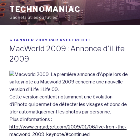
Aller
TECHNOMANIAC
au
Gadgets utiles ou futiles
contenu
principal
PUBLIÉ
6 JANVIER 2009
PAR
RSELTRECHT
LE
MacWorld 2009 : Annonce d'iLife
2009
La première annonce d’Apple lors de
sa keynote au Macworld 2009 concerne une nouvelle
version d’iLife : iLife 09.
Cette version contient notamment une évolution
d’iPhoto qui permet de détecter les visages et donc de
trier automatiquement les photos par personne.
Plus d’informations :
http://www.engadget.com/2009/01/06/live-from-the-
macworld-2009-keynote/#continued