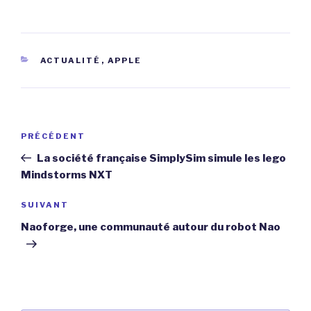
CATÉGORIES
ACTUALITÉ
,
APPLE
Navigation
Article
PRÉCÉDENT
de
précédent
La société française SimplySim simule les lego
l’article
Mindstorms NXT
Article
SUIVANT
suivant
Naoforge, une communauté autour du robot Nao