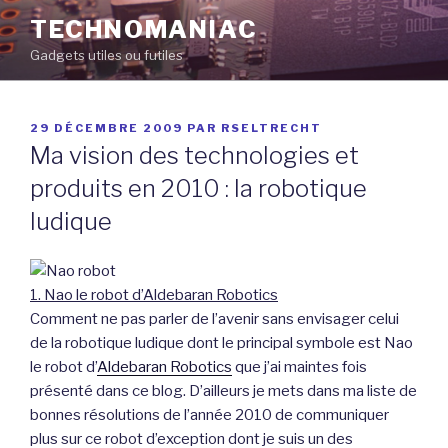
Aller
TECHNOMANIAC
au
Gadgets utiles ou futiles
contenu
principal
PUBLIÉ
29 DÉCEMBRE 2009
PAR
RSELTRECHT
LE
Ma vision des technologies et
produits en 2010 : la robotique
ludique
1. Nao le robot d’Aldebaran Robotics
Comment ne pas parler de l’avenir sans envisager celui
de la robotique ludique dont le principal symbole est Nao
le robot d’
Aldebaran Robotics
que j’ai maintes fois
présenté dans ce blog. D’ailleurs je mets dans ma liste de
bonnes résolutions de l’année 2010 de communiquer
plus sur ce robot d’exception dont je suis un des