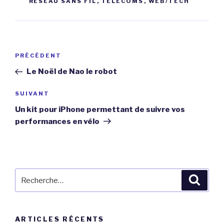
RÉSEAU SANS FIL
,
TELECOMS
,
WEB/TECH
Navigation
Article
PRÉCÉDENT
de
précédent
Le Noël de Nao le robot
l’article
Article
SUIVANT
suivant
Un kit pour iPhone permettant de suivre vos
performances en vélo
Recherche
Reche
pour
:
ARTICLES RÉCENTS