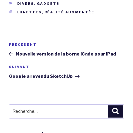
CATÉGORIES
DIVERS
,
GADGETS
ÉTIQUETTES
LUNETTES
,
RÉALITÉ AUGMENTÉE
Navigation
Article
PRÉCÉDENT
de
précédent
Nouvelle version de la borne iCade pour iPad
l’article
Article
SUIVANT
suivant
Google a revendu SketchUp
Recherche
Reche
pour
: