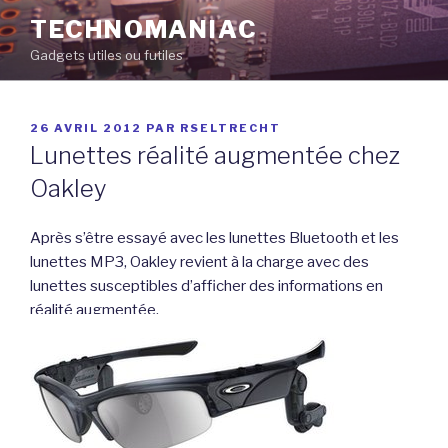
Aller
TECHNOMANIAC
au
Gadgets utiles ou futiles
contenu
principal
PUBLIÉ
26 AVRIL 2012
PAR
RSELTRECHT
LE
Lunettes réalité augmentée chez
Oakley
Après s’être essayé avec les lunettes Bluetooth et les
lunettes MP3, Oakley revient à la charge avec des
lunettes susceptibles d’afficher des informations en
réalité augmentée.