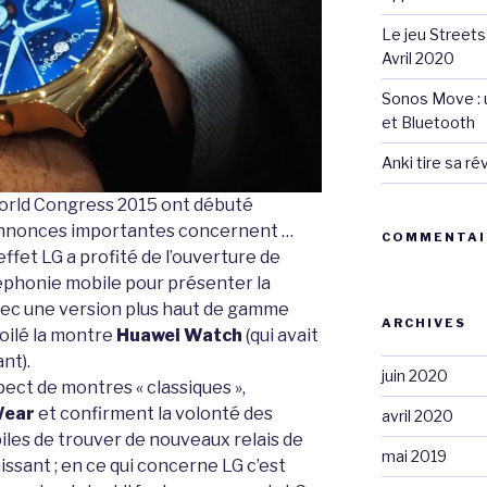
Le jeu Streets
Avril 2020
Sonos Move : u
et Bluetooth
Anki tire sa r
orld Congress 2015 ont débuté
 annonces importantes concernent …
COMMENTAI
fet LG a profité de l’ouverture de
éphonie mobile pour présenter la
ec une version plus haut de gamme
ARCHIVES
oilé la montre
Huawei Watch
(qui avait
nt).
juin 2020
pect de montres « classiques »,
Wear
et confirment la volonté des
avril 2020
les de trouver de nouveaux relais de
mai 2019
ssant ; en ce qui concerne LG c’est