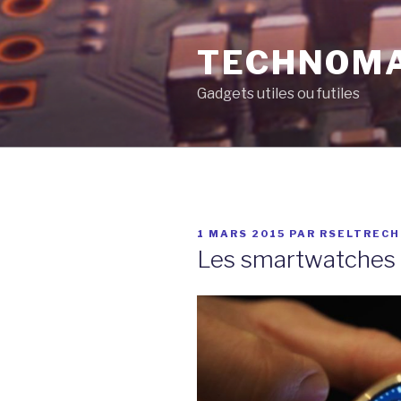
Aller
au
TECHNOM
contenu
principal
Gadgets utiles ou futiles
PUBLIÉ
1 MARS 2015
PAR
RSELTRECH
LE
Les smartwatches 