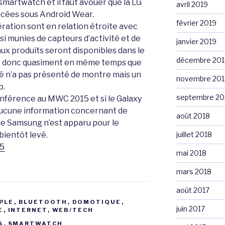
smartwatch et il faut avouer que la LG
avril 2019
ncées sous Android Wear.
février 2019
ation sont en relation étroite avec
i munies de capteurs d’activité et de
janvier 2019
ux produits seront disponibles dans le
décembre 201
ont donc quasiment en même temps que
é n’a pas présenté de montre mais un
novembre 201
p.
septembre 20
nférence au MWC 2015 et si le Galaxy
, aucune information concernant de
août 2018
de Samsung n’est apparu pour le
bientôt levé.
juillet 2018
5
mai 2018
mars 2018
août 2017
PLE
,
BLUETOOTH
,
DOMOTIQUE
,
juin 2017
E
,
INTERNET
,
WEB/TECH
S
,
SMARTWATCH