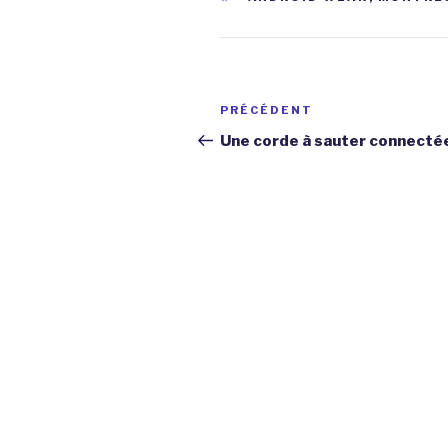
Navigation
Article
PRÉCÉDENT
de
précédent
Une corde à sauter connecté
l’article