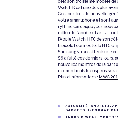
déjà son troisième modèle de 
Watch R est une des plus ava
Ces montres de nouvelle génér
votre smartphone et sont auss
rythme cardiaque ; ces nouvea
milieu de l’année et arriver
l’Apple Watch. HTC de son côt
bracelet connecté, le HTC Gri
Samsung va aussi tenir une co
S6 a fuité ces derniers jours
nouvelles montres de la part 
moment mais le suspens sera 
Plus d’informations :
MWC 201
CATÉGORIES
ACTUALITÉ
,
ANDROID
,
AP
GADGETS
,
INFORMATIQU
ÉTIQUETTES
ANDROID WEAR
,
MONTRE