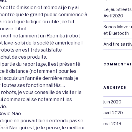
 M6.
é cette émission et même si je n’y ai
Le jeu Streets
 montre que le grand public commence à
Avril 2020
a robotique ludique ou utile ; ce fut
Sonos Move : u
ouvrir Tibot …
et Bluetooth
on voit notamment un Roomba (robot
t lave-sols) de la société américaine I
Anki tire sa r
robots en est très satisfaite
chat de ces produits.
i partie du reportage, il est présenté
COMMENTAI
ce à distance (notamment pour les
ai acquis un l’année dernière mais je
 toutes ses fonctionnalités …
ARCHIVES
robots, je vous conseille de visiter le
ui commercialise notamment les
juin 2020
io.
avril 2020
otique ne pouvait bien entendu pas se
mai 2019
 à Nao qui est, je le pense, le meilleur