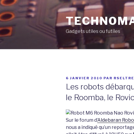
Aller
au
TECHNOM
contenu
principal
Gadgets utiles ou futiles
PUBLIÉ
6 JANVIER 2010
PAR
RSELTR
LE
Les robots débar
le Roomba, le Rovio
Sur le forum d’
Aldebaran Robo
nous a indiqué qu’un reportage