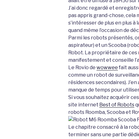
allait être diffusé à 18H50 sur
J’ai donc regardé et enregistr
pas appris grand-chose, cela
s’intéresser de plus en plus à l
quand même l’occasion de déc
Parmi les robots présentés, 
aspirateur) et un Scooba (robo
Robot. La propriétaire de ces 
manifestement et conseille l’a
Le Rovio de
wowwee
fait auss
comme un robot de surveillan
résidences secondaires). J’en 
manque de temps pour utiliser
Si vous souhaitez acquérir ces 
site internet
Best of Robots
q
robots Roomba, Scooba et Rov
Le chapitre consacré à la rob
terminer sans une partie dédiée