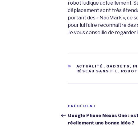
robot ludique actuellement. 
déplacement sont très étendue
portant des « NaoMark », ce s
pour lui faire reconnaître des 
Je vous conseille de regarder
CATÉGORIES
ACTUALITÉ
,
GADGETS
,
I
RÉSEAU SANS FIL
,
ROBOT
Navigation
Article
PRÉCÉDENT
de
précédent
Google Phone Nexus One : es
réellement une bonne idée ?
l’article