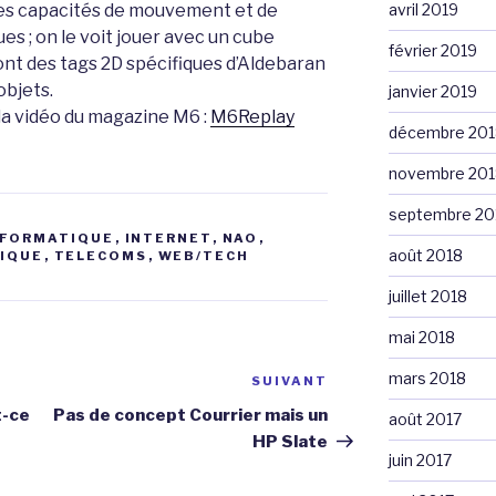
Ses capacités de mouvement et de
avril 2019
s ; on le voit jouer avec un cube
février 2019
ont des tags 2D spécifiques d’Aldebaran
objets.
janvier 2019
 la vidéo du magazine M6 :
M6Replay
décembre 201
novembre 201
septembre 20
NFORMATIQUE
,
INTERNET
,
NAO
,
août 2018
IQUE
,
TELECOMS
,
WEB/TECH
juillet 2018
mai 2018
mars 2018
SUIVANT
Article
suivant
t-ce
Pas de concept Courrier mais un
août 2017
HP Slate
juin 2017