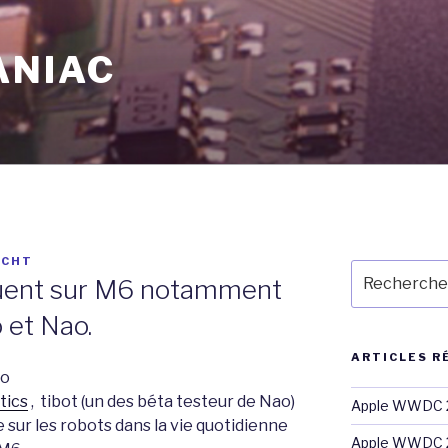
ANIAC
ECHT
Recherche
quent sur M6 notamment
pour
:
 et Nao.
ARTICLES R
tics
, tibot (un des béta testeur de Nao)
Apple WWDC 2
 sur les robots dans la vie quotidienne
Apple WWDC 2