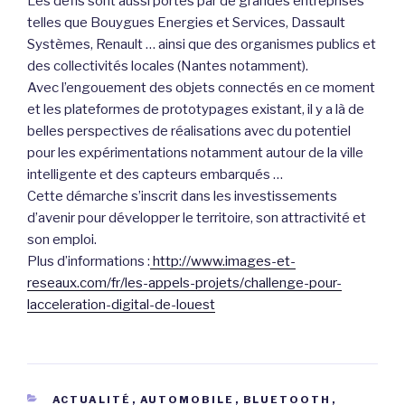
Les défis sont aussi portés par de grandes entreprises
telles que Bouygues Energies et Services, Dassault
Systèmes, Renault … ainsi que des organismes publics et
des collectivités locales (Nantes notamment).
Avec l’engouement des objets connectés en ce moment
et les plateformes de prototypages existant, il y a là de
belles perspectives de réalisations avec du potentiel
pour les expérimentations notamment autour de la ville
intelligente et des capteurs embarqués …
Cette démarche s’inscrit dans les investissements
d’avenir pour développer le territoire, son attractivité et
son emploi.
Plus d’informations :
http://www.images-et-
reseaux.com/fr/les-appels-projets/challenge-pour-
lacceleration-digital-de-louest
CATÉGORIES
ACTUALITÉ
,
AUTOMOBILE
,
BLUETOOTH
,