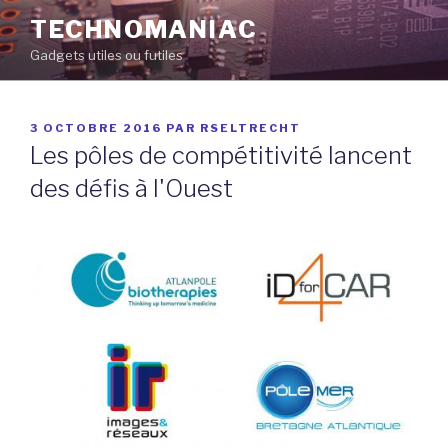
Aller
TECHNOMANIAC
au
Gadgets utiles ou futiles
contenu
principal
PUBLIÉ
3 OCTOBRE 2016
PAR
RSELTRECHT
LE
Les pôles de compétitivité lancent
des défis à l'Ouest