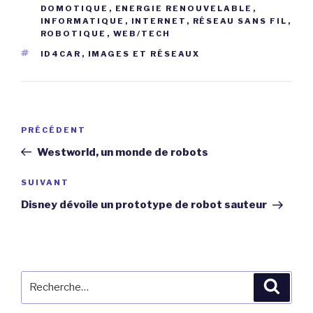
DOMOTIQUE
,
ENERGIE RENOUVELABLE
,
INFORMATIQUE
,
INTERNET
,
RÉSEAU SANS FIL
,
ROBOTIQUE
,
WEB/TECH
ÉTIQUETTES
ID4CAR
,
IMAGES ET RÉSEAUX
Navigation
Article
PRÉCÉDENT
de
précédent
Westworld, un monde de robots
l’article
Article
SUIVANT
suivant
Disney dévoile un prototype de robot sauteur
Recherche
Reche
pour
: