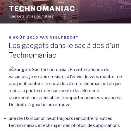
Aller
TECHNOMANIAC
au
Gadgets utiles ou futiles
contenu
principal
PUBLIÉ
6 AOÛT 2010
PAR
RSELTRECHT
LE
Les gadgets dans le sac à dos d'un
Technomaniac
En cette période de
vacances, je ne peux resister à l’envie de vous montrer ce
que peut contenir le sac à dos d’un Technomaniac tel que
moi …La photo ci-dessus montre les éléments
quasiment indispensables à emporter pour les vacances :
De droite à gauche on retrouve :
une clé USB car on peut toujours rencontrer d’autres
technomaniac et échanger des photos, des applications