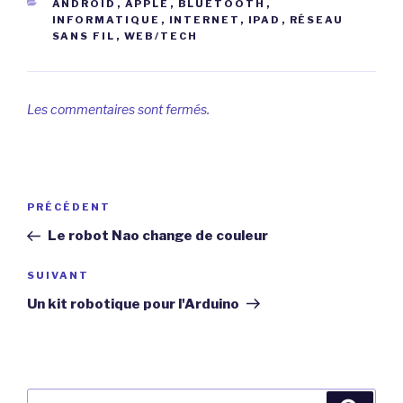
CATÉGORIES
ANDROID
,
APPLE
,
BLUETOOTH
,
INFORMATIQUE
,
INTERNET
,
IPAD
,
RÉSEAU
SANS FIL
,
WEB/TECH
Les commentaires sont fermés.
Navigation
Article
PRÉCÉDENT
de
précédent
Le robot Nao change de couleur
l’article
Article
SUIVANT
suivant
Un kit robotique pour l'Arduino
Recherche