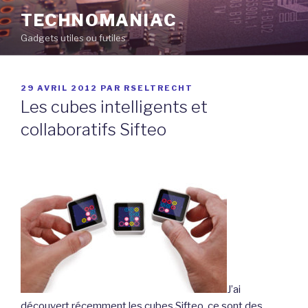
Aller
TECHNOMANIAC
au
Gadgets utiles ou futiles
contenu
principal
PUBLIÉ
29 AVRIL 2012
PAR
RSELTRECHT
LE
Les cubes intelligents et
collaboratifs Sifteo
J’ai
découvert récemment les cubes Sifteo, ce sont des