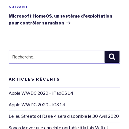
Article
SUIVANT
suivant
Microsoft HomeOS, un système d'exploitation
pour contrôler sa maison
Recherche
Reche
pour
:
ARTICLES RÉCENTS
Apple WWDC 2020 – iPadOS 14
Apple WWDC 2020 – iOS 14
Le jeu Streets of Rage 4 sera disponible le 30 Avril 2020
Sonos Move : une enceinte portable à la fois Wifi et