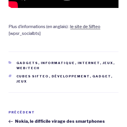
Plus d’informations (en anglais) :
le site de Sifteo
[wpsr_socialbts]
CATÉGORIES
GADGETS
,
INFORMATIQUE
,
INTERNET
,
JEUX
,
WEB/TECH
ÉTIQUETTES
CUBES SIFTEO
,
DÉVELOPPEMENT
,
GADGET
,
JEUX
Navigation
Article
PRÉCÉDENT
de
précédent
Nokia, le difficile virage des smartphones
l’article