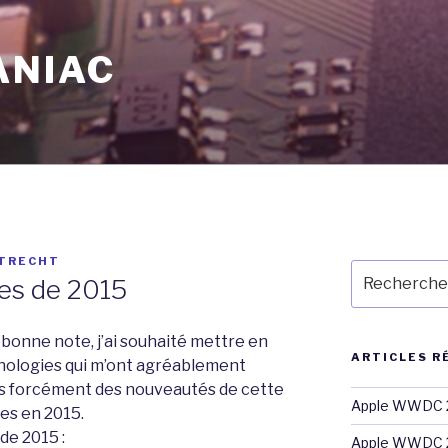
ANIAC
TRECHT
Recherche
ses de 2015
pour
:
 bonne note, j’ai souhaité mettre en
ARTICLES R
nologies qui m’ont agréablement
pas forcément des nouveautés de cette
Apple WWDC 2
tes en 2015.
de 2015 :
Apple WWDC 2