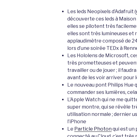
Les leds Neopixels d’Adafruit (
découverte ces leds à Maison M
elles se pilotent très facileme
elles sont très lumineuses et 
applaudimètre composé de 240
lors d’une soirée TEDx à Renn
Les Hololens de Microsoft, ce
très prometteuses et peuvent
travailler ou de jouer ; il fa
avant de les voir arriver pour 
Le nouveau pont Philips Hue qu
commander ses lumières, cela 
L’Apple Watch qui ne me quitte 
super montre, qui se révèle trè
utilisation normale ; dernier u
l’iPhone
Le
Particle Photon
qui est un 
connecté au Cloud, c’est très pu