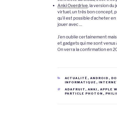
Anki Overdrive
, la version du
virtuel, un très bon concept,
qu’il est possible d’acheter en
jouer avec …
J’en oublie certainement mais
et gadgets qui me sont venus à 
On verra la confirmation en 2
CATÉGORIES
ACTUALITÉ
,
ANDROID
,
DO
INFORMATIQUE
,
INTERNE
ÉTIQUETTES
ADAFRUIT
,
ANKI
,
APPLE 
PARTICLE PHOTON
,
PHIL