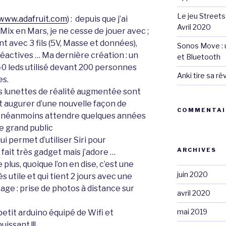
Le jeu Streets
www.adafruit.com
) : depuis que j’ai
Avril 2020
ix en Mars, je ne cesse de jouer avec ;
nt avec 3 fils (5V, Masse et données),
Sonos Move : u
réactives … Ma dernière création : un
et Bluetooth
 leds utilisé devant 200 personnes
Anki tire sa r
es.
s lunettes de réalité augmentée sont
 augurer d’une nouvelle façon de
COMMENTAI
udra néanmoins attendre quelques années
le grand public
i permet d’utiliser Siri pour
ARCHIVES
fait très gadget mais j’adore …
plus, quoique l’on en dise, c’est une
juin 2020
s utile et qui tient 2 jours avec une
sage : prise de photos à distance sur
avril 2020
mai 2019
petit arduino équipé de Wifi et
issant !!!