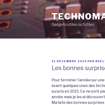
Aller
au
TECHNOM
contenu
principal
Gadgets utiles ou futiles
PUBLIÉ
31 DÉCEMBRE 2015
PAR
RSEL
LE
Les bonnes surpri
Pour terminer l’année sur une
avant quelques unes des tech
surpris en 2015. Ce ne sont 
année mais je les ai découver
Ma liste des bonnes surprises 