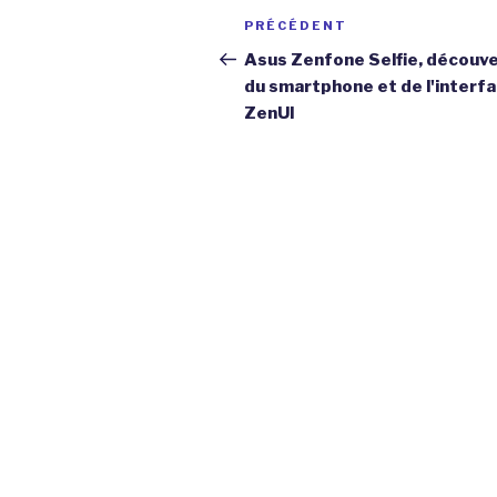
Navigation
Article
PRÉCÉDENT
de
précédent
Asus Zenfone Selfie, découv
du smartphone et de l'interf
l’article
ZenUI