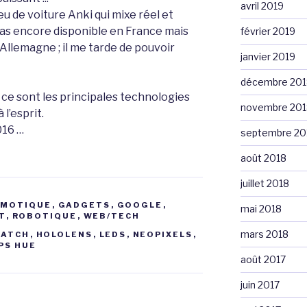
avril 2019
 jeu de voiture Anki qui mixe réel et
 pas encore disponible en France mais
février 2019
 Allemagne ; il me tarde de pouvoir
janvier 2019
décembre 201
 ce sont les principales technologies
novembre 201
l’esprit.
016 …
septembre 20
août 2018
juillet 2018
MOTIQUE
,
GADGETS
,
GOOGLE
,
mai 2018
T
,
ROBOTIQUE
,
WEB/TECH
mars 2018
WATCH
,
HOLOLENS
,
LEDS
,
NEOPIXELS
,
IPS HUE
août 2017
juin 2017