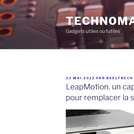
Aller
au
TECHNOM
contenu
principal
Gadgets utiles ou futiles
PUBLIÉ
22 MAI 2012
PAR
RSELTRECH
LE
LeapMotion, un c
pour remplacer la s