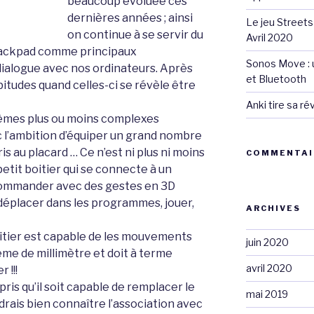
beaucoup évoluée ces
dernières années ; ainsi
Le jeu Streets
on continue à se servir du
Avril 2020
 trackpad comme principaux
Sonos Move : u
dialogue avec nos ordinateurs. Après
et Bluetooth
itudes quand celles-ci se révèle être
Anki tire sa r
mes plus ou moins complexes
c l’ambition d’équiper un grand nombre
is au placard … Ce n’est ni plus ni moins
COMMENTAI
etit boitier qui se connecte à un
commander avec des gestes en 3D
e déplacer dans les programmes, jouer,
ARCHIVES
oitier est capable de les mouvements
juin 2020
ème de millimètre et doit à terme
avril 2020
 !!!
ris qu’il soit capable de remplacer le
mai 2019
udrais bien connaître l’association avec