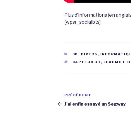
Plus d’informations (en anglais
[wpsr_socialbts]
CATÉGORIES
3D
,
DIVERS
,
INFORMATIQ
ÉTIQUETTES
CAPTEUR 3D
,
LEAPMOTIO
Navigation
Article
PRÉCÉDENT
de
précédent
J'ai enfin essayé un Segway
l’article