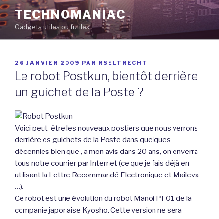
Aller
TECHNOMANIAC
au
Gadgets utiles ou futiles
contenu
principal
PUBLIÉ
26 JANVIER 2009
PAR
RSELTRECHT
LE
Le robot Postkun, bientôt derrière
un guichet de la Poste ?
Voici peut-être les nouveaux postiers que nous verrons
derrière es guichets de la Poste dans quelques
décennies bien que , a mon avis dans 20 ans, on enverra
tous notre courrier par Internet (ce que je fais déjà en
utilisant la Lettre Recommandé Electronique et Maileva
…).
Ce robot est une évolution du robot Manoi PF01 de la
companie japonaise Kyosho. Cette version ne sera