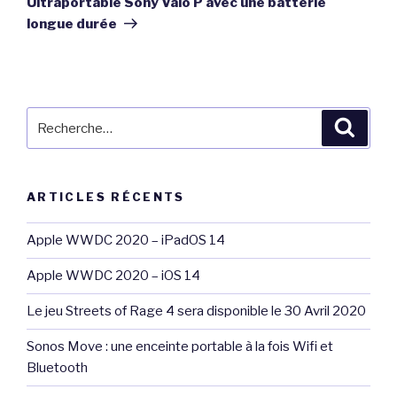
Ultraportable Sony Vaio P avec une batterie
longue durée
Recherche
Reche
pour
:
ARTICLES RÉCENTS
Apple WWDC 2020 – iPadOS 14
Apple WWDC 2020 – iOS 14
Le jeu Streets of Rage 4 sera disponible le 30 Avril 2020
Sonos Move : une enceinte portable à la fois Wifi et
Bluetooth