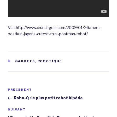
Via :
http://www.crunchgear.com/2009/01/26/meet-
postkun-japans-cutest-mini-postman-robot/
CATÉGORIES
GADGETS
,
ROBOTIQUE
Navigation
Article
PRÉCÉDENT
de
précédent
Robo-Q : le plus petit robot bipède
l’article
Article
SUIVANT
suivant