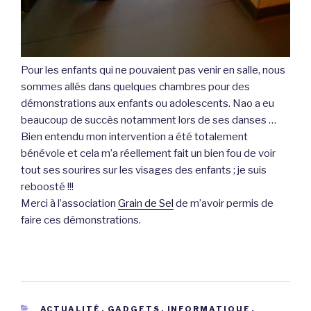
Pour les enfants qui ne pouvaient pas venir en salle, nous
sommes allés dans quelques chambres pour des
démonstrations aux enfants ou adolescents. Nao a eu
beaucoup de succès notamment lors de ses danses …
Bien entendu mon intervention a été totalement
bénévole et cela m’a réellement fait un bien fou de voir
tout ses sourires sur les visages des enfants ; je suis
reboosté !!!
Merci à l’association
Grain de Sel
de m’avoir permis de
faire ces démonstrations.
CATÉGORIES
ACTUALITÉ
,
GADGETS
,
INFORMATIQUE
,