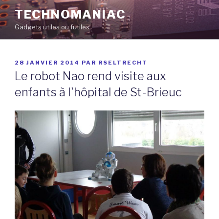
Aller
TECHNOMANIAC
au
Gadgets utiles ou futiles
contenu
principal
PUBLIÉ
28 JANVIER 2014
PAR
RSELTRECHT
LE
Le robot Nao rend visite aux
enfants à l'hôpital de St-Brieuc