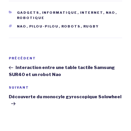
CATÉGORIES
GADGETS
,
INFORMATIQUE
,
INTERNET
,
NAO
,
ROBOTIQUE
ÉTIQUETTES
NAO
,
PILOU-PILOU
,
ROBOTS
,
RUGBY
Navigation
Article
PRÉCÉDENT
de
précédent
Interaction entre une table tactile Samsung
l’article
SUR40 et un robot Nao
Article
SUIVANT
suivant
Découverte du monocyle gyroscopique Solowheel