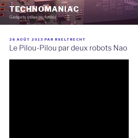
Aller
TECHNOMANIAC
au
Gadgets utiles ou futiles
contenu
principal
PUBLIÉ
26 AOÛT 2013
PAR
RSELTRECHT
LE
Le Pilou-Pilou par deux robots Nao