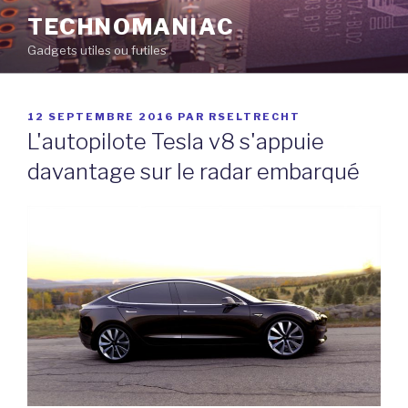
Aller
TECHNOMANIAC
au
Gadgets utiles ou futiles
contenu
principal
PUBLIÉ
12 SEPTEMBRE 2016
PAR
RSELTRECHT
LE
L'autopilote Tesla v8 s'appuie
davantage sur le radar embarqué