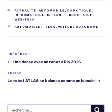
CATÉGORIES
ACTUALITÉ
,
AUTOMOBILE
,
DOMOTIQUE
,
INFORMATIQUE
,
INTERNET
,
ROBOTIQUE
,
WEB/TECH
ÉTIQUETTES
AUTOMOBILE
,
TELSA
,
VOITURE AUTONOME
Navigation
Article
PRÉCÉDENT
de
précédent
Une danse avec un robot à Rio 2016
l’article
Article
SUIVANT
suivant
Le robot ATLAS se balance comme un humain
Recherche
Reche