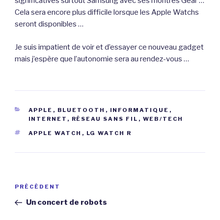
significatives surtout Samsung avec ses montres Gear …
Cela sera encore plus difficile lorsque les Apple Watchs
seront disponibles …
Je suis impatient de voir et d’essayer ce nouveau gadget
mais j’espère que l’autonomie sera au rendez-vous …
CATÉGORIES
APPLE
,
BLUETOOTH
,
INFORMATIQUE
,
INTERNET
,
RÉSEAU SANS FIL
,
WEB/TECH
ÉTIQUETTES
APPLE WATCH
,
LG WATCH R
Navigation
Article
PRÉCÉDENT
de
précédent
Un concert de robots
l’article