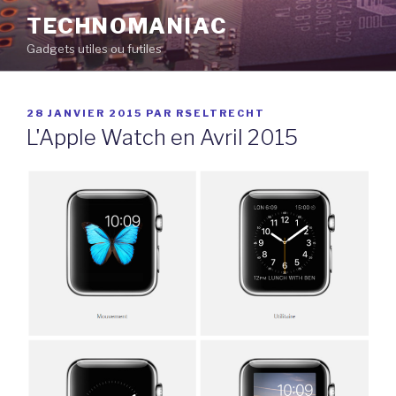
Aller
TECHNOMANIAC
au
Gadgets utiles ou futiles
contenu
principal
PUBLIÉ
28 JANVIER 2015
PAR
RSELTRECHT
LE
L'Apple Watch en Avril 2015