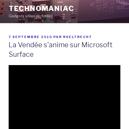
Aller
TECHNOMANIAC
au
Gadgets utiles ou futiles
contenu
principal
PUBLIÉ
7 SEPTEMBRE 2010
PAR
RSELTRECHT
LE
La Vendée s'anime sur Microsoft
Surface