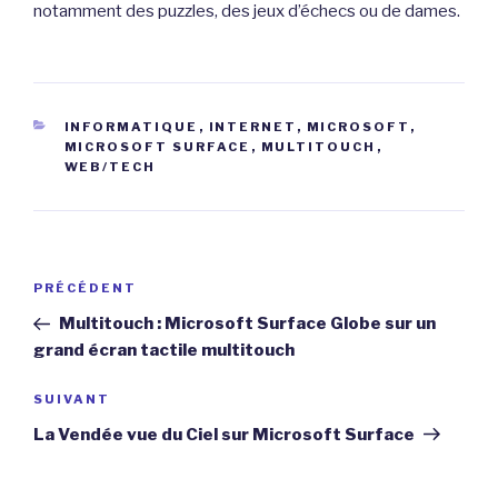
notamment des puzzles, des jeux d’échecs ou de dames.
CATÉGORIES
INFORMATIQUE
,
INTERNET
,
MICROSOFT
,
MICROSOFT SURFACE
,
MULTITOUCH
,
WEB/TECH
Navigation
Article
PRÉCÉDENT
de
précédent
Multitouch : Microsoft Surface Globe sur un
l’article
grand écran tactile multitouch
Article
SUIVANT
suivant
La Vendée vue du Ciel sur Microsoft Surface