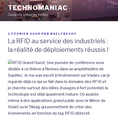
Aller
TECHNOMANIAC
au
Gadgets utiles ou futiles
contenu
principal
PUBLIÉ
1 FÉVRIER 2009
PAR
RSELTRECHT
LE
La RFID au service des industriels :
la réalité de déploiements réussis !
Une journée de conférence sera
dédiée à ce thème à Rennes dans un amphithéâtre de
Supélec. Je me suis inscrit à l’événement sur Viadeo car je
regarde déjà ce qui se fait dans le domaine des RFID et
je cherche surtout des idées d’usages à fort potentiel, la
technologie est déjà quasiment mature. On assiste
même à des applications grand public avec le Mirror de
Violet ou le Tiktag qui permettent de créer des
événements en fonction du tag RFID détecté.