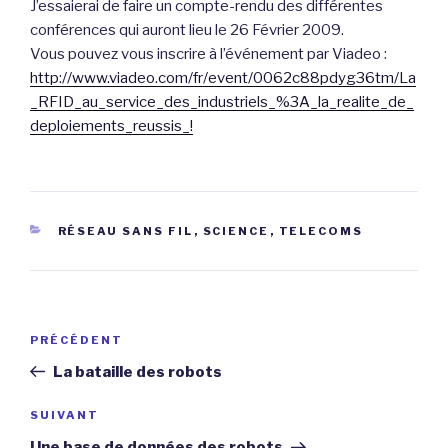
J’essaierai de faire un compte-rendu des différentes
conférences qui auront lieu le 26 Février 2009.
Vous pouvez vous inscrire à l’événement par Viadeo :
http://www.viadeo.com/fr/event/0062c88pdyg36tm/La
_RFID_au_service_des_industriels_%3A_la_realite_de_
deploiements_reussis_!
CATÉGORIES
RÉSEAU SANS FIL
,
SCIENCE
,
TELECOMS
Navigation
Article
PRÉCÉDENT
de
précédent
La bataille des robots
l’article
Article
SUIVANT
suivant
Une base de données des robots