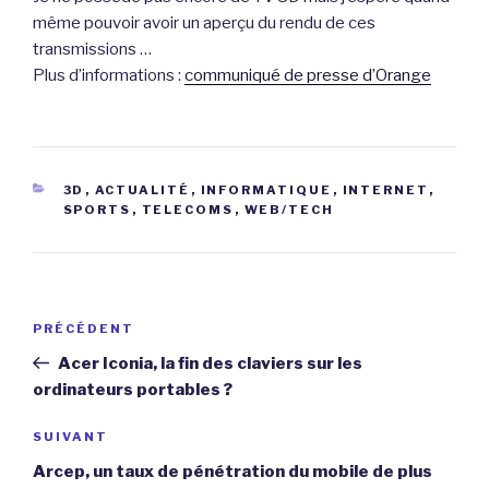
même pouvoir avoir un aperçu du rendu de ces
transmissions …
Plus d’informations :
communiqué de presse d’Orange
CATÉGORIES
3D
,
ACTUALITÉ
,
INFORMATIQUE
,
INTERNET
,
SPORTS
,
TELECOMS
,
WEB/TECH
Navigation
Article
PRÉCÉDENT
de
précédent
Acer Iconia, la fin des claviers sur les
l’article
ordinateurs portables ?
Article
SUIVANT
suivant
Arcep, un taux de pénétration du mobile de plus