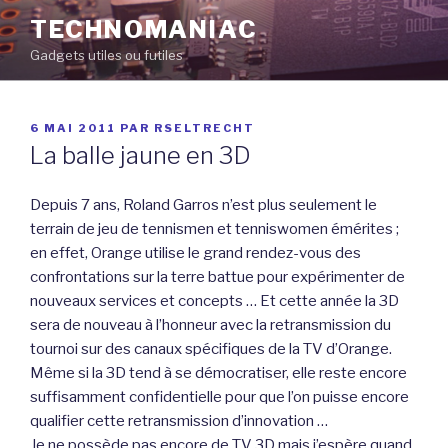
Aller
TECHNOMANIAC
au
Gadgets utiles ou futiles
contenu
principal
PUBLIÉ
6 MAI 2011
PAR
RSELTRECHT
LE
La balle jaune en 3D
Depuis 7 ans, Roland Garros n’est plus seulement le
terrain de jeu de tennismen et tenniswomen émérites ;
en effet, Orange utilise le grand rendez-vous des
confrontations sur la terre battue pour expérimenter de
nouveaux services et concepts … Et cette année la 3D
sera de nouveau à l’honneur avec la retransmission du
tournoi sur des canaux spécifiques de la TV d’Orange.
Même si la 3D tend à se démocratiser, elle reste encore
suffisamment confidentielle pour que l’on puisse encore
qualifier cette retransmission d’innovation …
Je ne possède pas encore de TV 3D mais j’espère quand