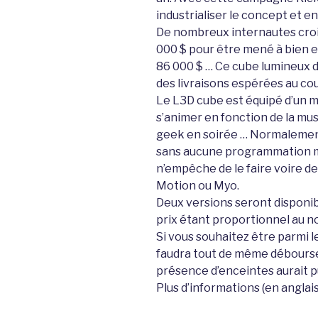
industrialiser le concept et en
De nombreux internautes croie
000 $ pour être mené à bien et
86 000 $ … Ce cube lumineux d
des livraisons espérées au co
Le L3D cube est équipé d’un m
s’animer en fonction de la mus
geek en soirée … Normalement 
sans aucune programmation ma
n’empêche de le faire voire de
Motion ou Myo.
Deux versions seront disponibles
prix étant proportionnel au 
Si vous souhaitez être parmi l
faudra tout de même débourser 
présence d’enceintes aurait pu 
Plus d’informations (en anglais