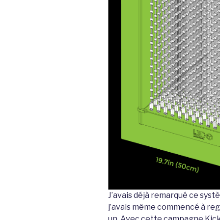
J’avais déjà remarqué ce systè
j’avais même commencé à rega
un. Avec cette campagne Kick