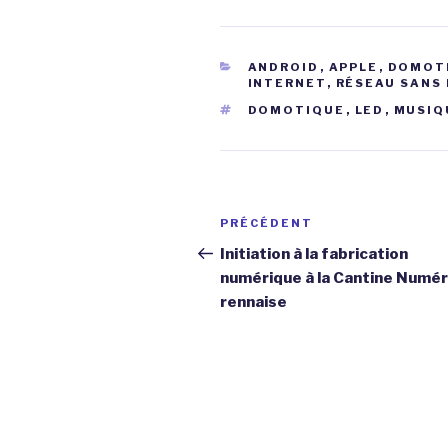
CATÉGORIES
ANDROID
,
APPLE
,
DOMOT
INTERNET
,
RÉSEAU SANS 
ÉTIQUETTES
DOMOTIQUE
,
LED
,
MUSIQ
Navigation
Article
PRÉCÉDENT
de
précédent
Initiation à la fabrication
numérique à la Cantine Numé
l’article
rennaise