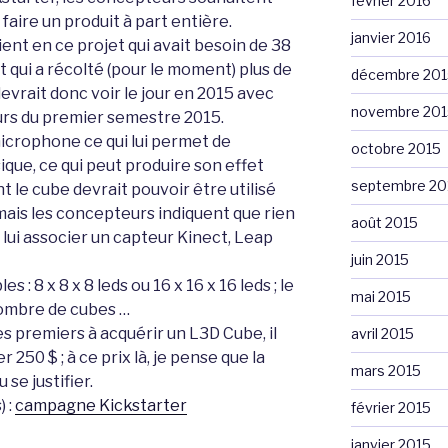
février 2016
 faire un produit à part entière.
janvier 2016
nt en ce projet qui avait besoin de 38
 qui a récolté (pour le moment) plus de
décembre 201
evrait donc voir le jour en 2015 avec
novembre 201
urs du premier semestre 2015.
icrophone ce qui lui permet de
octobre 2015
ique, ce qui peut produire son effet
septembre 20
le cube devrait pouvoir être utilisé
is les concepteurs indiquent que rien
août 2015
 lui associer un capteur Kinect, Leap
juin 2015
 : 8 x 8 x 8 leds ou 16 x 16 x 16 leds ; le
mai 2015
nombre de cubes …
es premiers à acquérir un L3D Cube, il
avril 2015
250 $ ; à ce prix là, je pense que la
mars 2015
se justifier.
) :
campagne Kickstarter
février 2015
janvier 2015