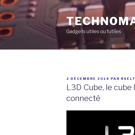
Aller
au
TECHNOM
contenu
principal
Gadgets utiles ou futiles
PUBLIÉ
2 DÉCEMBRE 2014
PAR
RSEL
LE
L3D Cube, le cube 
connecté