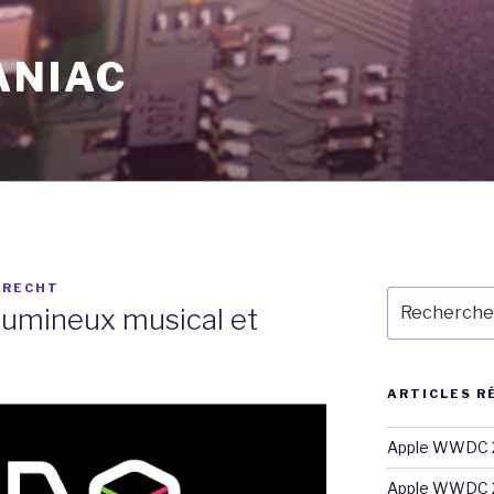
ANIAC
TRECHT
Recherche
lumineux musical et
pour
:
ARTICLES R
Apple WWDC 2
Apple WWDC 2